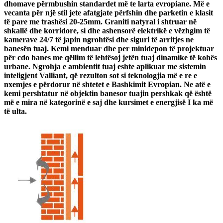
dhomave përmbushin standardet më te larta evropiane. Më e
vecanta për një stil jete afatgjate përfshin dhe parketin e klasit
të pare me trashësi 20-25mm. Graniti natyral i shtruar në
shkallë dhe korridore, si dhe ashensorë elektrikë e vëzhgim të
kamerave 24/7 të japin ngrohtësi dhe siguri të arritjes ne
banesën tuaj. Kemi menduar dhe per minidepon të projektuar
për cdo banes me qëllim të lehtësoj jetën tuaj dinamike të kohës
urbane. Ngrohja e ambientit tuaj eshte aplikuar me sistemin
inteligjent Valliant, që rezulton sot si teknologjia më e re e
nxemjes e përdorur në shtetet e Bashkimit Evropian. Ne atë e
kemi pershtatur në objektin banesor tuajin pershkak që është
më e mira në kategorinë e saj dhe kursimet e energjisë I ka më
të ulta.