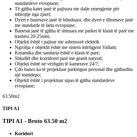
standardeve evropiane;
Të gjitha katet janë të pajisura me dalje emergjente për
mbrojtje nga zjarri;
Dyert e banesave janë të blinduara, dhe dyert e dhomave janë
me standarde të larta evropiane;
Banesat janë të gjitha të shtruara me parket të klasit të parë me
trashësi 20-25mm;
Objekti është i pajisur me ashensorë elektrik
Ngrohja e objektit është me sistem inteligjent Vailant;
Keramika dhe sanitaria është e klasit të pare;
Shkallët dhe korridoret janë me granit natyral;
Objekti është në vëzhgim të kamerave 24/7;
Çdo banes ka të projektuar parkingun personal dhe gjithashtu
një minidepo;
Objekti është i projektuar sipas të gjitha standardeve
evropiane;
63.50m2
TIPI A1
TIPI A1 - Bruto 63.50 m2
Koridori