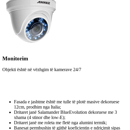
Monitorim
Objekti është në vëzhgim të kamerave 24/7
Fasada e jashtme është me tulle të plotë masive dekoruese
12cm, prodhim nga Italia;
Dritaret janë Salamander BlueEvolution dekoruese me 3
xhama (4 stinor dhe low-E);
Dritaret janë me roleta me fletë nga alumini termik;
Banesat permbushin të gjithë koeficientin e ndriçimit sipas