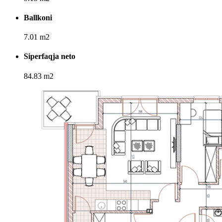
Ballkoni
7.01 m2
Siperfaqja neto
84.83 m2