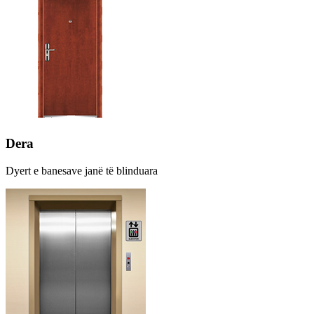
Dera
Dyert e banesave janë të blinduara