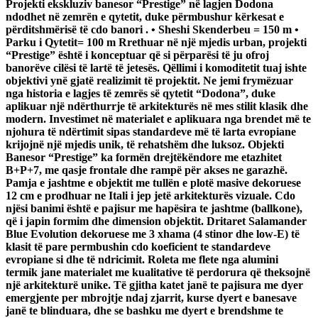
Projekti ekskluziv banesor “Prestige” në lagjen Dodona
ndodhet në zemrën e qytetit, duke përmbushur kërkesat e
përditshmërisë të cdo banori . • Sheshi Skenderbeu = 150 m •
Parku i Qytetit= 100 m Rrethuar në një mjedis urban, projekti
“Prestige” është i konceptuar që si përparësi të ju ofroj
banorëve cilësi të lartë të jetesës. Qëllimi i komoditetit tuaj ishte
objektivi ynë gjatë realizimit të projektit. Ne jemi frymëzuar
nga historia e lagjes të zemrës së qytetit “Dodona”, duke
aplikuar një ndërthurrje të arkitekturës në mes stilit klasik dhe
modern. Investimet në materialet e aplikuara nga brendet më te
njohura të ndërtimit sipas standardeve më të larta evropiane
krijojnë një mjedis unik, të rehatshëm dhe luksoz. Objekti
Banesor “Prestige” ka formën drejtëkëndore me etazhitet
B+P+7, me qasje frontale dhe rampë për akses ne garazhë.
Pamja e jashtme e objektit me tullën e plotë masive dekoruese
12 cm e prodhuar ne Itali i jep jetë arkitekturës vizuale. Cdo
njësi banimi është e pajisur me hapësira te jashtme (ballkone),
që i japin formim dhe dimension objektit. Dritaret Salamander
Blue Evolution dekoruese me 3 xhama (4 stinor dhe low-E) të
klasit të pare permbushin cdo koeficient te standardeve
evropiane si dhe të ndricimit. Roleta me flete nga alumini
termik jane materialet me kualitative të perdorura që theksojnë
një arkitekturë unike. Të gjitha katet janë te pajisura me dyer
emergjente per mbrojtje ndaj zjarrit, kurse dyert e banesave
janë te blinduara, dhe se bashku me dyert e brendshme te